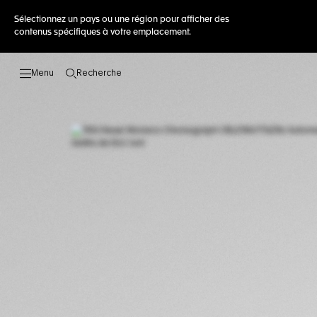
Sélectionnez un pays ou une région pour afficher des
contenus spécifiques à votre emplacement.
Recherche
Ouvrir la barre de recherche