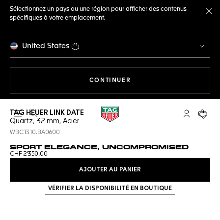
Sélectionnez un pays ou une région pour afficher des contenus
spécifiques à votre emplacement.
Fe
United States
LA NAVIGATION SUR LE S
CONTINUER
TAG HEUER LINK DATE
Ouvrir la barre de recherche
Compte My
Votre 
Quartz, 32 mm, Acier
WBC1310.BA0600
SPORT ELEGANCE, UNCOMPROMISED
CHF 2'350.00
AJOUTER AU PANIER
VÉRIFIER LA DISPONIBILITÉ EN BOUTIQUE