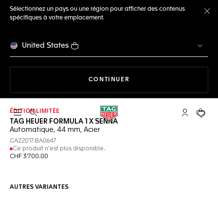
Sélectionnez un pays ou une région pour afficher des contenus
spécifiques à votre emplacement.
Fe
United States
LA NAVIGATION SUR LE S
CONTINUER
ÉDITION LIMITÉE
Ouvrir la barre de recherche
Compte My
Votre 
TAG HEUER FORMULA 1 X SENNA
Automatique, 44 mm, Acier
CAZ2017.BA0647
Ce produit n'est plus disponible.
CHF 3'700.00
AUTRES VARIANTES