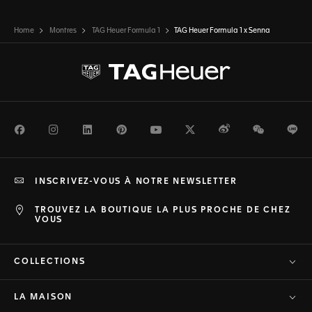
Home
Montres
TAG Heuer Formula 1
TAG Heuer Formula 1 x Senna
Facebook
Instagram
LinkedIn
Pinterest
Youtube
Twitter
Weibo
WeChat
Li
INSCRIVEZ-VOUS À NOTRE NEWSLETTER
TROUVEZ LA BOUTIQUE LA PLUS PROCHE DE CHEZ
VOUS
COLLECTIONS
LA MAISON