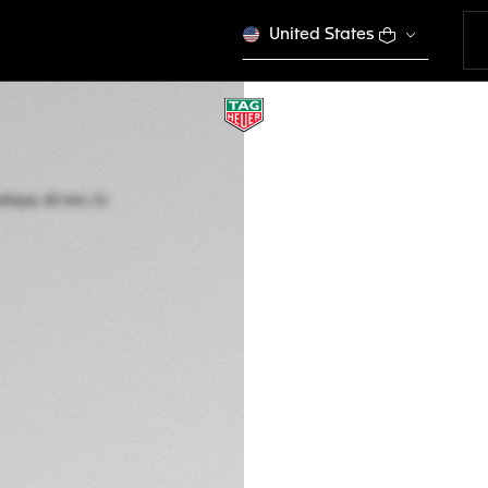
United States
ÉDITION LIMITÉE
TAG HEUER CARR
Automatique, 42 m
CBN2048.FC8323
Ce produit n'est plus
CHF 23'950.00
Garantie de 5 a
Packaging exclus
DESCRIPTION