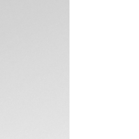
Rendant un hommag
version en or rose
richesse de la cult
chinois, qui rappel
Heuer.
Affichant des comp
plaqué or rose 18K
un dragon calligrap
SPÉCIFICATIONS TE
Sur le fond de boît
accompagné d'une g
montre. Le rêve de
Animée par notre 
100 mètres, cette 
audacieuse. Elle es