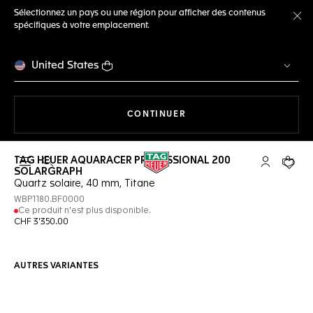
Sélectionnez un pays ou une région pour afficher des contenus
spécifiques à votre emplacement.
Fe
United States
LA NAVIGATION SUR LE S
CONTINUER
TAG HEUER AQUARACER PROFESSIONAL 200
Ouvrir la barre de recherche
Compte My
Votre 
SOLARGRAPH
Quartz solaire, 40 mm, Titane
WBP1180.BF0000
Ce produit n'est plus disponible.
CHF 3'350.00
AUTRES VARIANTES