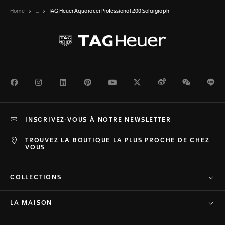
Home
...
TAG Heuer Aquaracer Professional 200 Solargraph
Facebook
Instagram
LinkedIn
Pinterest
Youtube
Twitter
Weibo
WeChat
Li
INSCRIVEZ-VOUS À NOTRE NEWSLETTER
TROUVEZ LA BOUTIQUE LA PLUS PROCHE DE CHEZ
VOUS
COLLECTIONS
LA MAISON