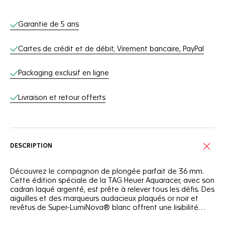
Services en ligne
Garantie de 5 ans
Cartes de crédit et de débit, Virement bancaire, PayPal
Packaging exclusif en ligne
Livraison et retour offerts
DESCRIPTION
Découvrez le compagnon de plongée parfait de 36 mm.
Cette édition spéciale de la TAG Heuer Aquaracer, avec son
cadran laqué argenté, est prête à relever tous les défis. Des
aiguilles et des marqueurs audacieux plaqués or noir et
revêtus de Super-LumiNova® blanc offrent une lisibilité
absolue de jour comme de nuit.