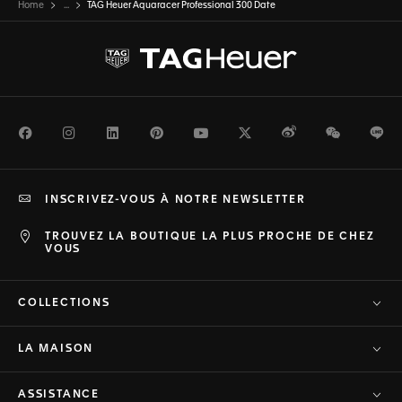
Home
...
TAG Heuer Aquaracer Professional 300 Date
Facebook
Instagram
LinkedIn
Pinterest
Youtube
Twitter
Weibo
WeChat
Li
INSCRIVEZ-VOUS À NOTRE NEWSLETTER
TROUVEZ LA BOUTIQUE LA PLUS PROCHE DE CHEZ
VOUS
COLLECTIONS
LA MAISON
ASSISTANCE