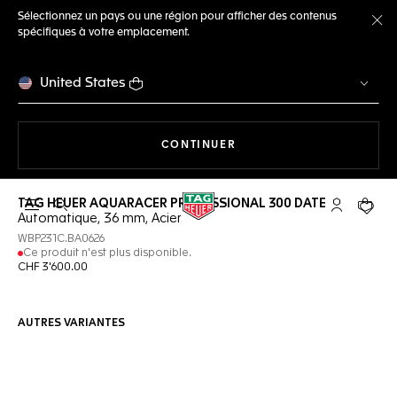
Sélectionnez un pays ou une région pour afficher des contenus
spécifiques à votre emplacement.
Fe
United States
LA NAVIGATION SUR LE S
CONTINUER
TAG HEUER AQUARACER PROFESSIONAL 300 DATE
Ouvrir la barre de recherche
Compte My
Votre 
Automatique, 36 mm, Acier
WBP231C.BA0626
Ce produit n'est plus disponible.
CHF 3'600.00
AUTRES VARIANTES