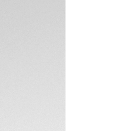
Packaging exclus
DESCRIPTION
Fidèle à l’esthétiq
distingue par une l
diamants et par un
jaune 18K 2N. Son 
adouci et la fines
particulièrement s
Le cadran en nacre
acier alternant fin
plaqués or jaune 1
SPÉCIFICATIONS TE
du poignet avec na
CONTACT