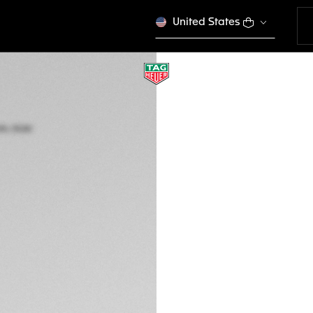
United States
TAG HEUER AQUA
Quartz, 27 mm, Aci
WBD1422.BB0321
Indisponible en lign
CHF 3'700.00
VÉ
Garantie de 5 a