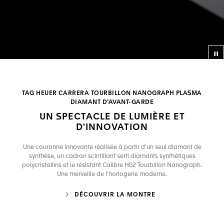
Bo
TAG HEUER CARRERA TOURBILLON NANOGRAPH PLASMA
DIAMANT D’AVANT-GARDE
UN SPECTACLE DE LUMIÈRE ET
D'INNOVATION
Une couronne innovante réalisée à partir d'un seul diamant de
synthèse, un cadran scintillant serti diamants synthétiques
polycristallins et le résistant Calibre H02 Tourbillon Nanograph.
Une merveille de l'horlogerie moderne.
DÉCOUVRIR LA MONTRE