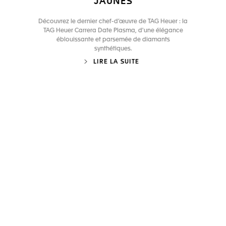
JAUNES
Découvrez le dernier chef-d’œuvre de TAG Heuer : la
TAG Heuer Carrera Date Plasma, d'une élégance
éblouissante et parsemée de diamants
synthétiques.
LIRE LA SUITE
Ouvrir la diapositive 1
Ouvrir la diapositive 2
Ouvrir la diapositive 3
Ouvrir la diapositive 4
Ouvrir la diapositive 5