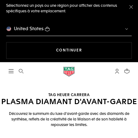
Sélectionnez un pays ou une région pour afficher des contenus
spécifiques à votre emplacement.
Fe
United States
LA NAVIGATION SUR LE S
CONTINUER
Ouvrir la barre de recherche
Compte My
Votre 
TAG HEUER CARRERA
PLASMA DIAMANT D'AVANT-GARDE
Découvrez le summum du luxe d'avant-garde avec des diamants de
synthèse, reflets de la créativité de la Maison et de son habileté à
repousser les limites.