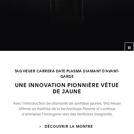
Bo
TAG HEUER CARRERA DATE PLASMA DIAMANT D’AVANT-
GARDE
UNE INNOVATION PIONNIÈRE VÊTUE
DE JAUNE
Avec l'introduction de diamants de synthèse jaunes, TAG Heuer
affirme sa maîtrise de la technologie Plasma et continue
d'emmener l'horlogerie vers des territoires inexplorés.
DÉCOUVRIR LA MONTRE