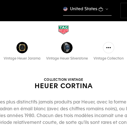
United States
Vintage Heuer Jarama
Vintage Heuer Silverstone
Vintage Collection
COLLECTION VINTAGE
HEUER CORTINA
es plus distinctifs jamais produits par Heuer, avec la forme 
 cadran en émail blanc (avec des chiffres romains noirs), ou 
 les années 1980. Chacun des trois modèles incarnait une 
iode relativement courte, de sorte qu'ils sont rares et con