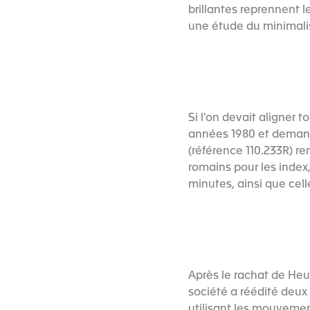
brillantes reprennent l
une étude du minimalis
Si l'on devait aligner 
années 1980 et demander
(référence 110.233R) re
romains pour les index,
minutes, ainsi que cell
Après le rachat de Heu
société a réédité deux 
utilisant les mouvement