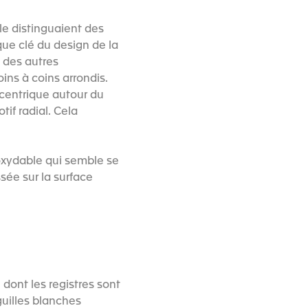
le distinguaient des
que clé du design de la
t des autres
ins à coins arrondis.
ncentrique autour du
tif radial. Cela
noxydable qui semble se
sée sur la surface
 dont les registres sont
guilles blanches