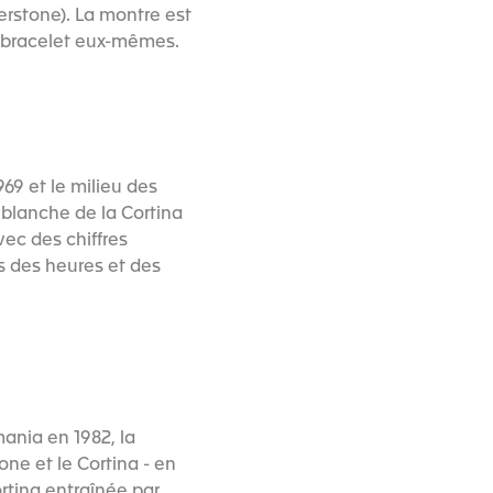
verstone). La montre est
e bracelet eux-mêmes.
969 et le milieu des
n blanche de la Cortina
vec des chiffres
es des heures et des
ania en 1982, la
one et le Cortina - en
ortina entraînée par