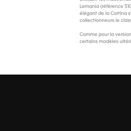
Lemania (référence 510.
élégant de la Cortina 
collectionneurs le cla
Comme pour la version 
certains modèles ultéri