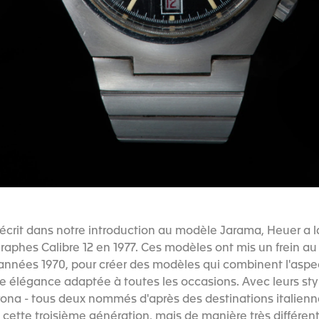
crit dans notre introduction au modèle Jarama, Heuer a l
aphes Calibre 12 en 1977. Ces modèles ont mis un frein au
années 1970, pour créer des modèles qui combinent l'aspec
élégance adaptée à toutes les occasions. Avec leurs style
ona - tous deux nommés d'après des destinations italienn
cette troisième génération, mais de manière très différent