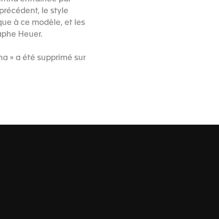
précédent, le style
que à ce modèle, et les
raphe Heuer.
na » a été supprimé sur