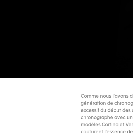
Comme nous l'avons dé
génération de chronogr
excessif du début des 
chronographe avec une 
modèles Cortina et Ver
capturent l'essence de 