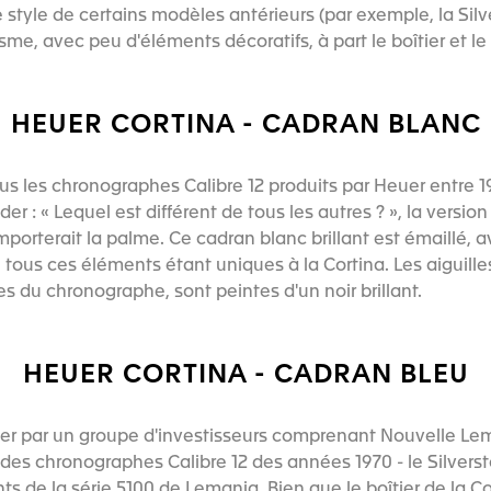
e style de certains modèles antérieurs (par exemple, la Sil
me, avec peu d'éléments décoratifs, à part le boîtier et l
HEUER CORTINA - CADRAN BLANC
tous les chronographes Calibre 12 produits par Heuer entre 1
 : « Lequel est différent de tous les autres ? », la versio
mporterait la palme. Ce cadran blanc brillant est émaillé, a
 tous ces éléments étant uniques à la Cortina. Les aiguill
es du chronographe, sont peintes d'un noir brillant.
HEUER CORTINA - CADRAN BLEU
er par un groupe d'investisseurs comprenant Nouvelle Lem
des chronographes Calibre 12 des années 1970 - le Silverst
s de la série 5100 de Lemania. Bien que le boîtier de la C