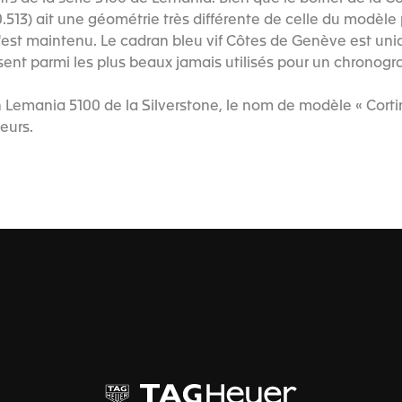
513) ait une géométrie très différente de celle du modèle 
s'est maintenu. Le cadran bleu vif Côtes de Genève est uni
ssent parmi les plus beaux jamais utilisés pour un chronog
Lemania 5100 de la Silverstone, le nom de modèle « Corti
eurs.