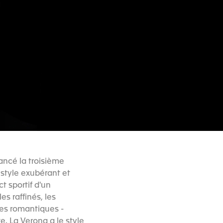
ancé la troisième
 style exubérant et
t sportif d'un
s raffinés, les
es romantiques -
e. La Verona a le style