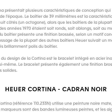
a présentait plusieurs caractéristiques de conception qui 
 l'époque. Le boîtier de 39 millimètres est la caractéristi
huit côtés (un octogone), alors que les boîtiers de la plupar
s années 1970 étaient soit ronds, soit oblongs, soit au mo
du boîtier présente une finition brossée, selon un motif co
ossage de la plupart des autres boîtiers Heuer suivait un mo
s brillamment polis du boîtier.
du design de la Cortina est le bracelet intégré en acier i
 lui-même. Le bracelet présente également une finition bros
s solides.
HEUER CORTINA - CADRAN NOIR
Cortina (référence 110.233N) utilise une peinture noire mate,
s marqueurs sont des bandes lumineuses peintes, et les ai