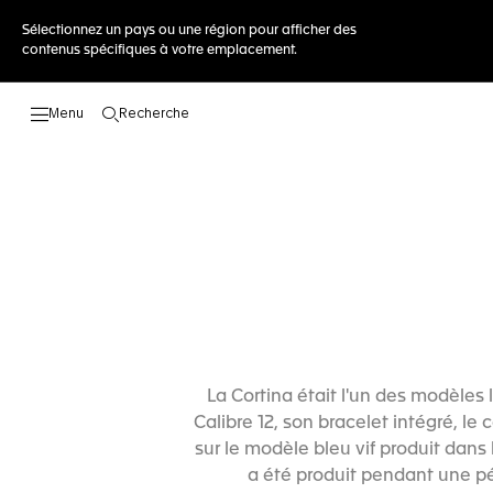
Sélectionnez un pays ou une région pour afficher des
contenus spécifiques à votre emplacement.
Recherche
Ouvrir la barre de recherche
La Cortina était l'un des modèles l
Calibre 12, son bracelet intégré, le
sur le modèle bleu vif produit dans
a été produit pendant une pér