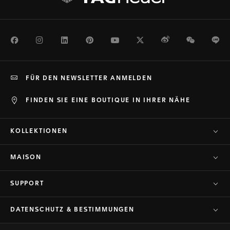
Facebook
Instagram
LinkedIn
Pinterest
Youtube
Twitter
Weibo
WeChat
Li
FÜR DEN NEWSLETTER ANMELDEN
FINDEN SIE EINE BOUTIQUE IN IHRER NÄHE
KOLLEKTIONEN
MAISON
SUPPORT
DATENSCHUTZ & BESTIMMUNGEN