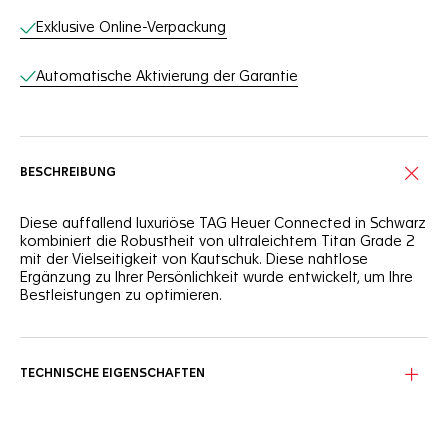
Exklusive Online-Verpackung
Automatische Aktivierung der Garantie
BESCHREIBUNG
Diese auffallend luxuriöse TAG Heuer Connected in Schwarz
kombiniert die Robustheit von ultraleichtem Titan Grade 2
mit der Vielseitigkeit von Kautschuk. Diese nahtlose
Ergänzung zu Ihrer Persönlichkeit wurde entwickelt, um Ihre
Bestleistungen zu optimieren.
Die Uhr bietet eine ganztägige Akkulaufzeit, selbst im
Wellness-Monitoring-Modus, und integriert individuelle
Zifferblätter und spezielle Sport-Apps. Setzen Sie sich Ziele.
TECHNISCHE EIGENSCHAFTEN
Das perfekt runde Gehäuse aus Titan Grade 2 mit
mattschwarzer DLC-Beschichtung ist bis zu einer Tiefe von
50 Metern wasserdicht und verfügt über ergonomisch