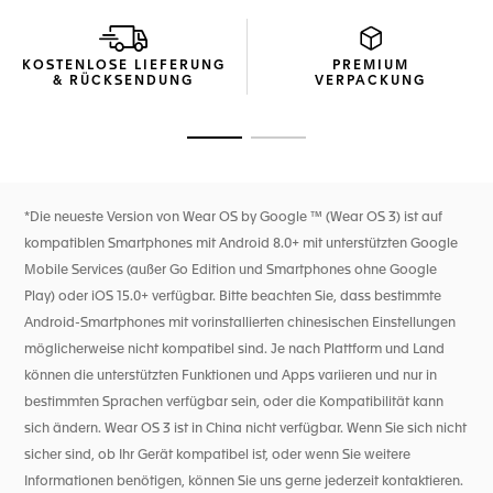
geformte Drücker und eine Krone aus Edelstahl.
Die 42 mm große Connected aus Titan ist die leichteste
KOSTENLOSE LIEFERUNG
PREMIUM
connected watch, die TAG Heuer je entwickelt hat. Sie ist
& RÜCKSENDUNG
VERPACKUNG
ein exquisites Stück für alle, die einen aktiven Lebensstil
führen.
Zur Folie 1
Zur Folie 2
*Die neueste Version von Wear OS by Google ™ (Wear OS 3) ist auf
kompatiblen Smartphones mit Android 8.0+ mit unterstützten Google
Mobile Services (außer Go Edition und Smartphones ohne Google
Play) oder iOS 15.0+ verfügbar. Bitte beachten Sie, dass bestimmte
Android-Smartphones mit vorinstallierten chinesischen Einstellungen
möglicherweise nicht kompatibel sind. Je nach Plattform und Land
können die unterstützten Funktionen und Apps variieren und nur in
bestimmten Sprachen verfügbar sein, oder die Kompatibilität kann
sich ändern. Wear OS 3 ist in China nicht verfügbar. Wenn Sie sich nicht
sicher sind, ob Ihr Gerät kompatibel ist, oder wenn Sie weitere
Informationen benötigen, können Sie uns gerne jederzeit kontaktieren.