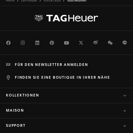
Home
Zeitmesser
ENTDECKEN
Taucheruhren
Facebook
Instagram
LinkedIn
Pinterest
Youtube
Twitter
Weibo
WeChat
Li
FÜR DEN NEWSLETTER ANMELDEN
FINDEN SIE EINE BOUTIQUE IN IHRER NÄHE
KOLLEKTIONEN
MAISON
SUPPORT