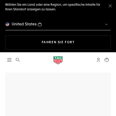
Wählen Sie ein Land oder eine Region, um spezifische Inhalte für
Ihren Standort anzeigen zu lassen.
Me
United States
MIT DER NAVIGATION 
FAHREN SIE FORT
Suche öffnen
My TAG Heu
Ihr Wa