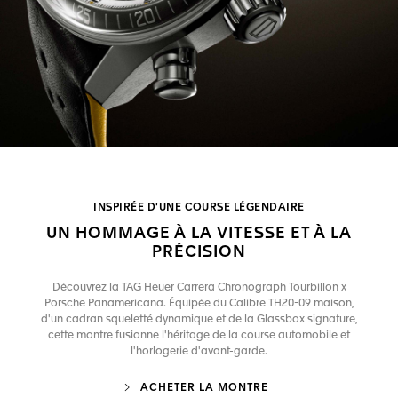
INSPIRÉE D'UNE COURSE LÉGENDAIRE
UN HOMMAGE À LA VITESSE ET À LA
PRÉCISION
Découvrez la TAG Heuer Carrera Chronograph Tourbillon x
Porsche Panamericana. Équipée du Calibre TH20-09 maison,
d'un cadran squeletté dynamique et de la Glassbox signature,
cette montre fusionne l'héritage de la course automobile et
l'horlogerie d'avant-garde.
ACHETER LA MONTRE