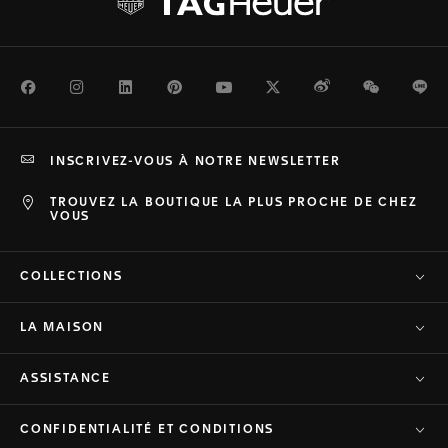
Facebook
Instagram
LinkedIn
Pinterest
Youtube
Twitter
Weibo
WeChat
Li
INSCRIVEZ-VOUS À NOTRE NEWSLETTER
TROUVEZ LA BOUTIQUE LA PLUS PROCHE DE CHEZ
VOUS
COLLECTIONS
LA MAISON
ASSISTANCE
CONFIDENTIALITÉ ET CONDITIONS