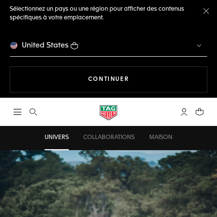
Sélectionnez un pays ou une région pour afficher des contenus
spécifiques à votre emplacement.
Fe
United States
LA NAVIGATION SUR LE S
CONTINUER
Ouvrir la barre de recherche
Compte My
Votre 
UNIVERS
COLLABORATIONS
MAISON