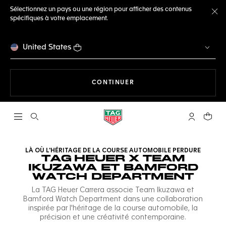
Sélectionnez un pays ou une région pour afficher des contenus
spécifiques à votre emplacement.
Fe
United States
LA NAVIGATION SUR LE S
CONTINUER
Ouvrir la barre de recherche
Compte My
Votre 