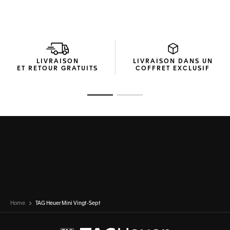
Équipées de verres en bio-nylon fumés dégradés, ces
lunettes de soleil associent des nuances subtiles à une
protection fiable de catégorie 3. La courbure de Base 4
assure une couverture naturelle et une vision nette, tandis
que le revêtement anti-salissures préserve la qualité des
verres pour une utilisation plus durable.
LIVRAISON
LIVRAISON DANS UN
ET RETOUR GRATUITS
COFFRET EXCLUSIF
Livrée dans une boîte en carton recyclé, chaque paire de
lunettes de soleil TAG Heuer Mini Vingt-Sept est
accompagnée d’un étui rigide thermoformé pour une
Ouvrir la diapositive 1
Ouvrir la diapositive 2
protection durable et d’une pochette en microfibre
destinée à l’entretien des verres.
Home
TAG Heuer Mini Vingt-Sept