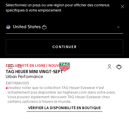
Sélectionnez un pays ou une région pour afficher des contenus
spécifiques à votre emplacement.
Fe
United States
LA NAVIGATION SUR LE S
CONTINUER
EXCLUSIVITÉ EN LIGNE | NOUVEAUTÉ
Ouvrir la barre de recherche
Compte My
Votre 
TAG HEUER MINI VINGT-SEPT
Urban Performance
EWTHSMV005
Veuillez noter que la collection TAG Heuer Eyewear n'est
actuellement pas disponible sur tagheuer.com dans votre pays.
Vous pouvez également découvrir TAG Heuer Eyewear chez
certains opticiens à travers le monde.
VÉRIFIER LA DISPONIBILITÉ EN BOUTIQUE