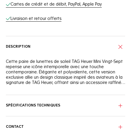
Services en ligne
Cartes de crédit et de débit, PayPal, Apple Pay
Livraison et retour offerts
DESCRIPTION
Cette paire de lunettes de soleil TAG Heuer Mini Vingt-Sept
repense une icône intemporelle avec une touche
contemporaine. Élégante et polyvalente, cette version
exclusive allie un design classique inspiré des aviateurs à la
signature de TAG Heuer, offrant ainsi un accessoire raffiné
pour une confiance quotidienne.
La face avant en fibre de carbone noire ultra-mate
mélangée à du bio-nylon fait écho à la géométrie épurée
de la forme aviateur. Les branches en élastomère
SPÉCIFICATIONS TECHNIQUES
caoutchouté noir garantissent adhérence et durabilité,
tandis que les tampons de nez en bio-nylon caoutchouté
interchangeables, disponibles en 3 tailles, offrent un
ajustement personnalisé et confortable.
CONTACT