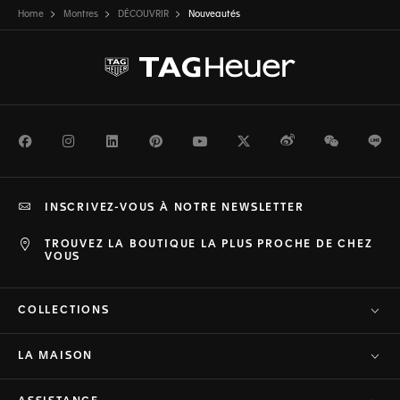
Home
Montres
DÉCOUVRIR
Nouveautés
Facebook
Instagram
LinkedIn
Pinterest
Youtube
Twitter
Weibo
WeChat
Li
INSCRIVEZ-VOUS À NOTRE NEWSLETTER
TROUVEZ LA BOUTIQUE LA PLUS PROCHE DE CHEZ
VOUS
COLLECTIONS
LA MAISON