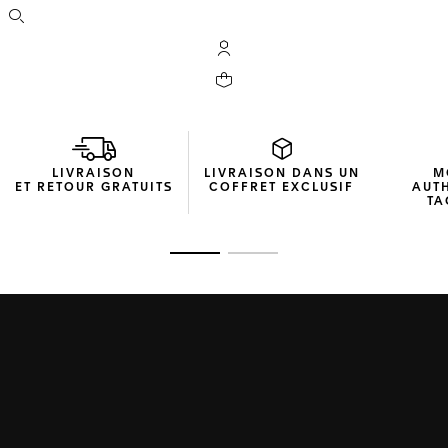
Ouvrir la barre de recherche
Compte My TAG Heuer
Votre panier contient 0 produit(s)
LIVRAISON
LIVRAISON DANS UN
M
ET RETOUR GRATUITS
COFFRET EXCLUSIF
AUT
TA
Ouvrir la diapositive 1
Ouvrir la diapositive 2