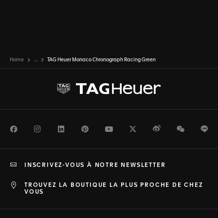
Home
...
TAG Heuer Monaco Chronograph Racing Green
Facebook
Instagram
LinkedIn
Pinterest
Youtube
Twitter
Weibo
WeChat
Li
INSCRIVEZ-VOUS À NOTRE NEWSLETTER
TROUVEZ LA BOUTIQUE LA PLUS PROCHE DE CHEZ
VOUS