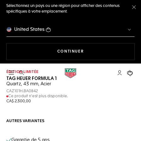
Sélectionnez un pays ou une région pour afficher des contenus
spécifiques à votre emplacement.
Fe
United States
LA NAVIGATION SUR LE S
CONTINUER
ÉDITION LIMITÉE
Ouvrir la barre de recherche
Compte My
Votre 
TAG HEUER FORMULA 1
Quartz, 43 mm, Acier
CAZ101H.BA0842
Ce produit n'est plus disponible.
CA$ 2.300,00
AUTRES VARIANTES
Services en ligne
Garantie de 5 ans