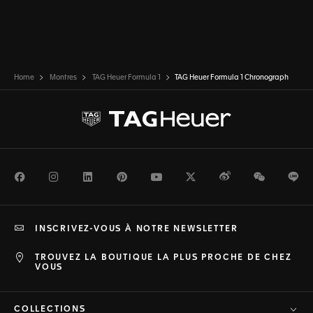
Home
Montres
TAG Heuer Formula 1
TAG Heuer Formula 1 Chronograph
Facebook
Instagram
LinkedIn
Pinterest
Youtube
Twitter
Weibo
WeChat
Li
INSCRIVEZ-VOUS À NOTRE NEWSLETTER
TROUVEZ LA BOUTIQUE LA PLUS PROCHE DE CHEZ
VOUS
COLLECTIONS