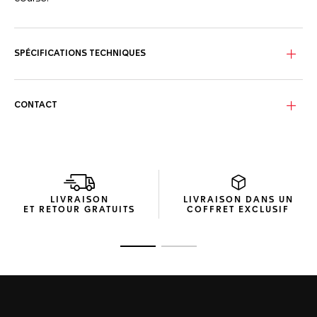
Le cadran bleu, plein de panache, est rythmé par trois sous-
compteurs azurés, chacun doté d’une aiguille à pointe
rouge pour une lecture plus vive.
SPÉCIFICATIONS TECHNIQUES
Encadré par un boîtier en acier finement brossé, l’ensemble
lunette tachymétrique en acier et couronne assortie
revêtue de PVD noir renforce l’allure sportive du modèle.
CONTACT
Animée par un mouvement quartz éprouvé et équipée d’un
bracelet en caoutchouc bleu ultra-résistant, cette montre
accompagne un quotidien à haute intensité.
LIVRAISON
LIVRAISON DANS UN
ET RETOUR GRATUITS
COFFRET EXCLUSIF
Ouvrir la diapositive 1
Ouvrir la diapositive 2