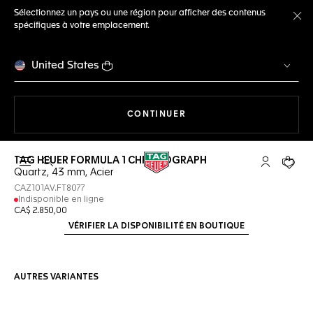
Sélectionnez un pays ou une région pour afficher des contenus
spécifiques à votre emplacement.
Fe
United States
LA NAVIGATION SUR LE S
CONTINUER
TAG HEUER FORMULA 1 CHRONOGRAPH
Ouvrir la barre de recherche
Compte My
Votre 
Quartz, 43 mm, Acier
CAZ101AV.FT8077
Indisponible en ligne
CA$ 2.850,00
VÉRIFIER LA DISPONIBILITÉ EN BOUTIQUE
AUTRES VARIANTES