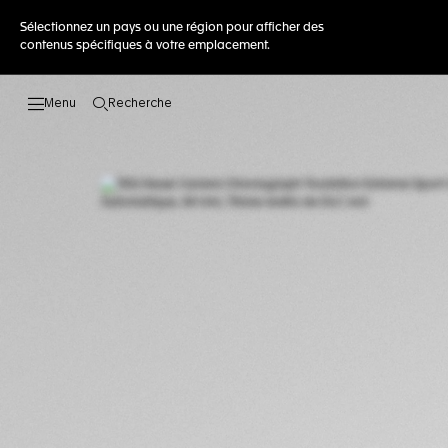
Sélectionnez un pays ou une région pour afficher des
contenus spécifiques à votre emplacement.
Recherche
Ouvrir la barre de recherche