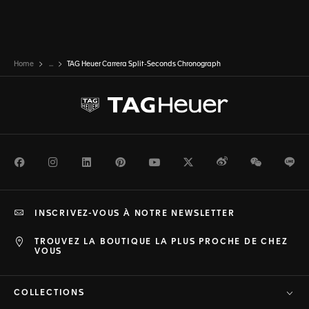
Home
...
TAG Heuer Carrera Split-Seconds Chronograph
Facebook
Instagram
LinkedIn
Pinterest
Youtube
Twitter
Weibo
WeChat
Li
INSCRIVEZ-VOUS À NOTRE NEWSLETTER
TROUVEZ LA BOUTIQUE LA PLUS PROCHE DE CHEZ
VOUS
COLLECTIONS