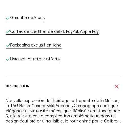
Services en ligne
Garantie de 5 ans
Cartes de crédit et de débit, PayPal, Apple Pay
Packaging exclusif en ligne
Livraison et retour offerts
DESCRIPTION
Nouvelle expression de l’héritage rattrapante de la Maison,
la TAG Heuer Carrera Split-Seconds Chronograph conjugue
élégance et virtuosité mécanique. Réalisée en titane grade
5, elle revisite cette complication emblématique dans un
design équilibré et ultra-lisible, le tout animé par le Calibre
TH81-01.