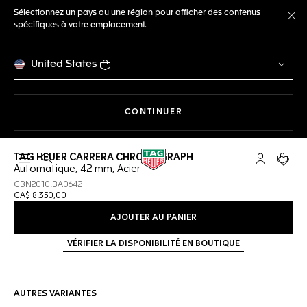
Sélectionnez un pays ou une région pour afficher des contenus
spécifiques à votre emplacement.
Fe
United States
LA NAVIGATION SUR LE S
CONTINUER
TAG HEUER CARRERA CHRONOGRAPH
Ouvrir la barre de recherche
Compte My
Votre 
Automatique, 42 mm, Acier
CBN2010.BA0642
CA$ 8.350,00
AJOUTER AU PANIER
VÉRIFIER LA DISPONIBILITÉ EN BOUTIQUE
AUTRES VARIANTES