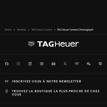
Home
Montres
TAG Heuer Carrera
TAG Heuer Carrera Chronograph
Facebook
Instagram
LinkedIn
Pinterest
Youtube
Twitter
Weibo
WeChat
Li
INSCRIVEZ-VOUS À NOTRE NEWSLETTER
TROUVEZ LA BOUTIQUE LA PLUS PROCHE DE CHEZ
VOUS