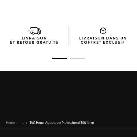
LIVRAISON
LIVRAISON DANS UN
ET RETOUR GRATUITS
COFFRET EXCLUSIF
Ouvrir la diapositive 1
Ouvrir la diapositive 2
Home
...
TAG Heuer Aquaracer Professional 300 Ibiza