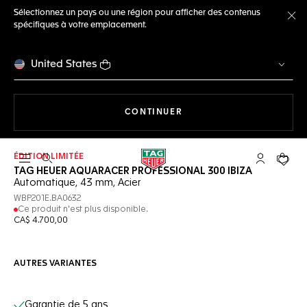
Sélectionnez un pays ou une région pour afficher des contenus
spécifiques à votre emplacement.
Fe
United States
LA NAVIGATION SUR LE S
CONTINUER
ÉDITION LIMITÉE
Ouvrir la barre de recherche
Compte My
Votre 
TAG HEUER AQUARACER PROFESSIONAL 300 IBIZA
Automatique, 43 mm, Acier
WBP201E.BA0632
Ce produit n'est plus disponible.
CA$ 4.700,00
AUTRES VARIANTES
Services en ligne
Garantie de 5 ans