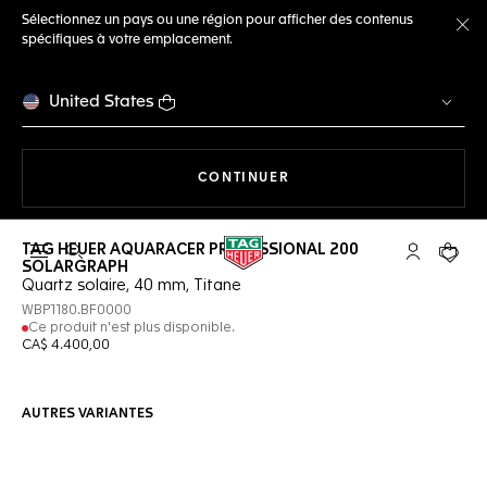
Sélectionnez un pays ou une région pour afficher des contenus
spécifiques à votre emplacement.
Fe
United States
LA NAVIGATION SUR LE S
CONTINUER
TAG HEUER AQUARACER PROFESSIONAL 200
Ouvrir la barre de recherche
Compte My
Votre 
SOLARGRAPH
Quartz solaire, 40 mm, Titane
WBP1180.BF0000
Ce produit n'est plus disponible.
CA$ 4.400,00
AUTRES VARIANTES