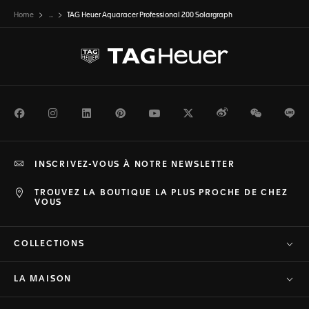
Home
...
TAG Heuer Aquaracer Professional 200 Solargraph
Facebook
Instagram
LinkedIn
Pinterest
Youtube
Twitter
Weibo
WeChat
Li
INSCRIVEZ-VOUS À NOTRE NEWSLETTER
TROUVEZ LA BOUTIQUE LA PLUS PROCHE DE CHEZ
VOUS
COLLECTIONS
LA MAISON