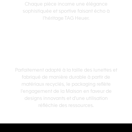
Chaque pièce incarne une élégance
sophistiquée et sportive faisant écho à
l'héritage TAG Heuer.
PACKAGING INGÉNIEUX
Parfaitement adapté à la taille des lunettes et
fabriqué de manière durable à partir de
matériaux recyclés, le packaging reflète
l'engagement de la Maison en faveur de
designs innovants et d'une utilisation
réfléchie des ressources.