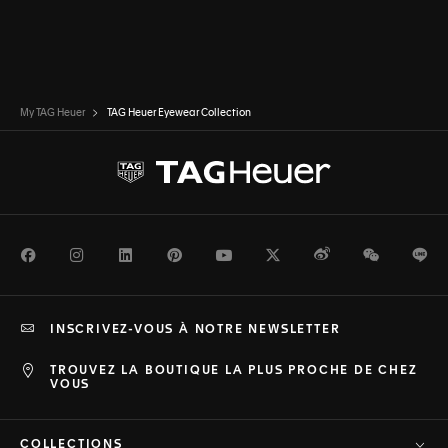
My TAG Heuer
TAG Heuer Eyewear Collection
Facebook
Instagram
LinkedIn
Pinterest
Youtube
Twitter
Weibo
WeChat
Li
INSCRIVEZ-VOUS À NOTRE NEWSLETTER
TROUVEZ LA BOUTIQUE LA PLUS PROCHE DE CHEZ
VOUS
COLLECTIONS