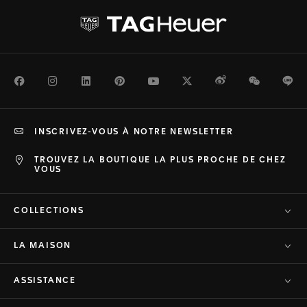
Facebook
Instagram
LinkedIn
Pinterest
Youtube
Twitter
Weibo
WeChat
Li
INSCRIVEZ-VOUS À NOTRE NEWSLETTER
TROUVEZ LA BOUTIQUE LA PLUS PROCHE DE CHEZ
VOUS
COLLECTIONS
LA MAISON
ASSISTANCE