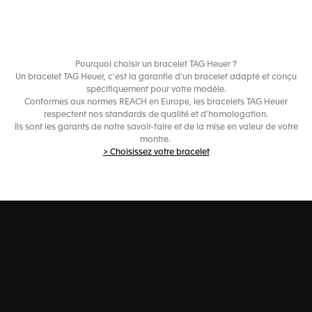
Pourquoi choisir un bracelet TAG Heuer ?
Un bracelet TAG Heuer, c'est la garantie d'un bracelet adapté et conçu
spécifiquement pour votre modèle.
Conformes aux normes REACH en Europe, les bracelets TAG Heuer
respectent nos standards de qualité et d'homologation.
Ils sont les garants de notre savoir-faire et de la mise en valeur de votre
montre.
> Choisissez votre bracelet