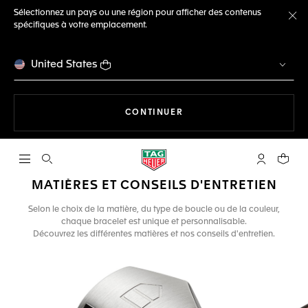
Sélectionnez un pays ou une région pour afficher des contenus
spécifiques à votre emplacement.
Fe
United States
LA NAVIGATION SUR LE S
CONTINUER
Ouvrir la barre de recherche
Compte My
Votre 
MATIÈRES ET CONSEILS D'ENTRETIEN
Selon le choix de la matière, du type de boucle ou de la couleur,
chaque bracelet est unique et personnalisable.
Découvrez les différentes matières et nos conseils d'entretien.