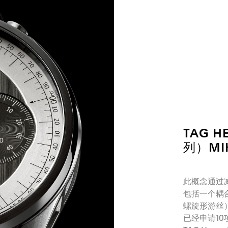
TAG 
列）MI
此概念通过
包括一个耦
螺旋形游丝
已经申请10