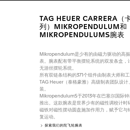
TAG HEUER CARRERA
列）MIKROPENDULUM和
MIKROPENDULUMS腕表
Mikropendulum是少有的由磁力驱动的高
表。腕表配有带平衡摆轮系统的双发条盒，
无游丝摆轮系统。
所有双链条结构的371个组件由制表大师和
TAG Heuer（泰格豪雅）高级制表团队设
装。
MikropendulumS于2013年在巴塞尔国
推出。这款腕表是世界少有的磁性调校计时
磁铁对磁性摆动圆盘施加作用力，赋予它与
复运动。
探索我们的陀飞轮腕表