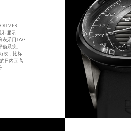
OTIMER
测量和显示
腕表采用TAG
有平衡系统。
60万次，比标
年的日内瓦高
号。