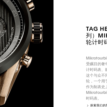
TAG 
列）MI
轮计时
Mikrotou
受瞩目的奢华
计时码表、
这个与众不
轮，一个用
作为制表史
Mikroto
时码表。
探索我们的