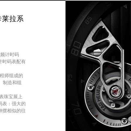
（卡莱拉系
振频计时码
计时码表配有
工程师组成的
计、制造和组
际钟表珠宝展上
码表：强大的
钟摆相似的往