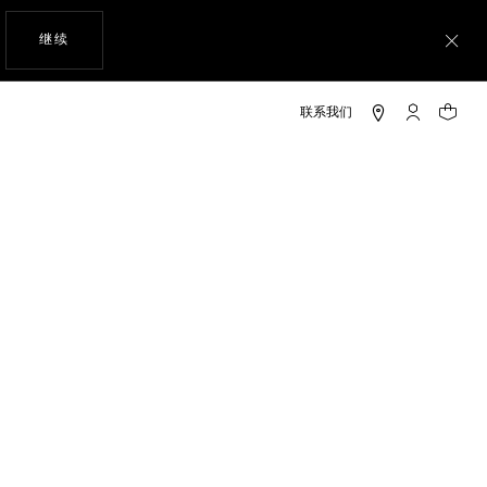
使用网站导航
继续
关
My TAG He
您的购