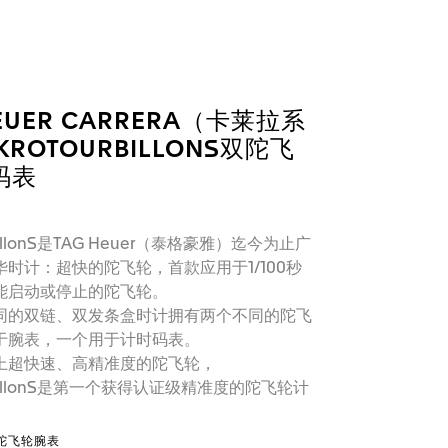
HEUER CARRERA（卡莱拉系
KROTOURBILLONS双陀飞
码表
rbillonS是TAG Heuer（泰格豪雅）迄今为止广
时计：超快的陀飞轮，首款应用于1/100秒
能启动或停止的陀飞轮。
同的双链、双发条盒时计拥有两个不同的陀飞
于腕表，一个用于计时码表。
上超快速、高精准度的陀飞轮，
urbillonS是第一个获得认证级精准度的陀飞轮计
陀飞轮腕表