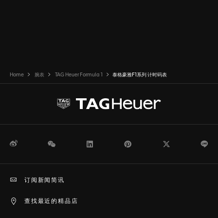
Home
腕表
TAG Heuer Formula 1
泰格豪雅F1系列 计时码表
微博
WeChat
领英
Pinterest
Twitter
Li
订阅新闻简讯
查找最近的精品店