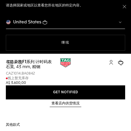
请选择国家或地区以查看您所在地区的特定内容。
关
United States
使用网站导航
继续
泰格豪雅F1系列 计时码表
打开搜索
My TAG He
您的购
石英, 43 mm, 精钢
CAZ1014.BA0842
线上暂无库存
A$ 3.600,00
GET NOTIFIED
查看店内供货情况
其他款式