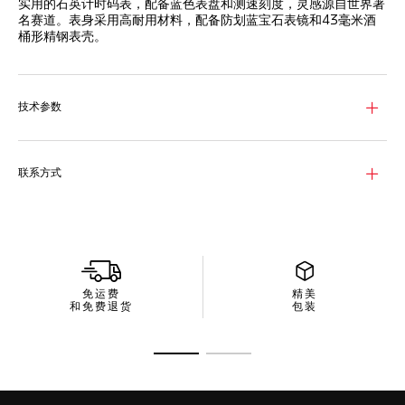
实用的石英计时码表，配备蓝色表盘和测速刻度，灵感源自世界著
名赛道。表身采用高耐用材料，配备防划蓝宝石表镜和43毫米酒
桶形精钢表壳。
技术参数
联系方式
免运费
精美
和免费退货
包装
转至幻灯片 1
转至幻灯片 2