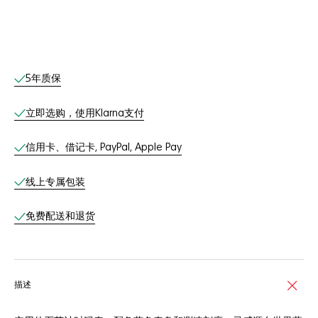
线上服务
5年质保
立即选购，使用Klarna支付
信用卡、借记卡, PayPal, Apple Pay
线上专属包装
免费配送和退货
描述