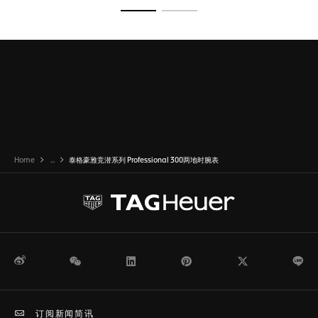
转至幻灯片 1
转至幻灯片 2
Home
...
泰格豪雅竞潜系列 Professional 300两地时腕表
微博
WeChat
领英
Pinterest
Twitter
Li
订阅新闻简讯