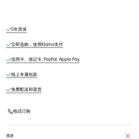
线上服务
5年质保
立即选购，使用Klarna支付
信用卡、借记卡, PayPal, Apple Pay
线上专属包装
免费配送和退货
电话订购
描述