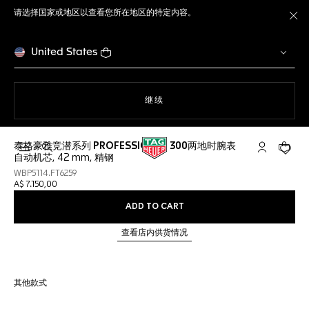
请选择国家或地区以查看您所在地区的特定内容。
关
United States
使用网站导航
继续
泰格豪雅竞潜系列 PROFESSIONAL 300两地时腕表
打开搜索
My TAG He
您的购
自动机芯, 42 mm, 精钢
WBP5114.FT6259
A$ 7.150,00
ADD TO CART
查看店内供货情况
其他款式