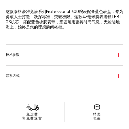
这款泰格豪雅竞潜系列Professional 300腕表配备蓝色表盘，专为
勇敢人士打造，跃探标准，突破极限。这款42毫米腕表搭载TH31-
03机芯，搭配蓝色橡胶表带，坚固耐用更具时尚气息，无论陆地
海上，始终是您的理想腕间搭档。
表盘以蓝色为主色调，致敬海洋世界的神秘莫测，搭配覆以白色
Super-LumiNova®夜光涂层的指针和时标和浅蓝色两地时指针。
精钢表壳搭配别致的黑色和蓝色陶瓷表圈，设有24小时刻度，采
技术参数
用先进的人体工学设计，呈现触感愉悦的旋转体验。
这款高端潜水腕表搭载瑞士官方天文台认证的TH31-03机芯，配备
两地时计时装置，无论您身在何处，始终精准掌控时间。
联系方式
免运费
精美
和免费退货
包装