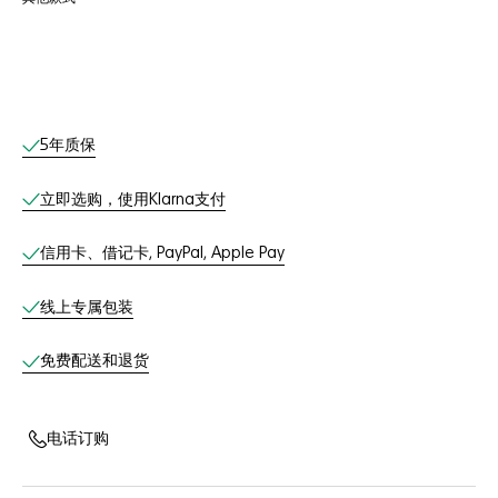
线上服务
5年质保
立即选购，使用Klarna支付
信用卡、借记卡, PayPal, Apple Pay
线上专属包装
免费配送和退货
电话订购