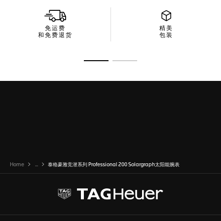
免运费
精美
和免费退货
包装
转至幻灯片 1
转至幻灯片 2
Home
...
泰格豪雅竞潜系列 Professional 200 Solargraph太阳能腕表