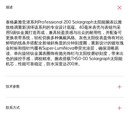
描述
泰格豪雅竞潜系列Professional 200 Solargraph太阳能腕表以雅
致格调重新演绎该系列的专业设计底蕴。40毫米表壳与表链均采
用5级钛金属打造而成，兼具轻盈质感与出众的耐用性，并配备可
更换表带系统，轻松切换多种佩戴风格。灰色太阳纹表盘饰有对比
鲜明的线条并搭配全新倾斜角度的分钟刻度圈，重新设计的镀玫瑰
金时标和指针均覆有Super-LumiNova®荧光涂层，确保清晰易
读。单向旋转钛金属表圈饰有抛光饰钉与太阳纹磨砂刻度，带来出
色的操控手感，调校精准。腕表搭载TH50-00 Solargraph太阳能
机芯，性能可靠稳定，防水深度达200米。
技术参数
联系方式