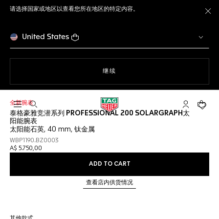
请选择国家或地区以查看您所在地区的特定内容。
关
United States
使用网站导航
继续
全新腕表
打开搜索
My TAG He
您的购
泰格豪雅竞潜系列 PROFESSIONAL 200 SOLARGRAPH太
阳能腕表
太阳能石英, 40 mm, 钛金属
WBP1190.BZ0003
A$ 5.750,00
ADD TO CART
查看店内供货情况
其他款式