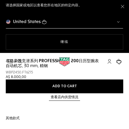
请选择国家或地区以查看您所在地区的特定内容。
关
United States
使用网站导航
继续
泰格豪雅竞潜系列 PROFESSIONAL 200日历型腕表
打开搜索
My TAG He
您的购
自动机芯, 30 mm, 精钢
WBP2450.FT6215
A$ 8.000,00
ADD TO CART
查看店内供货情况
其他款式