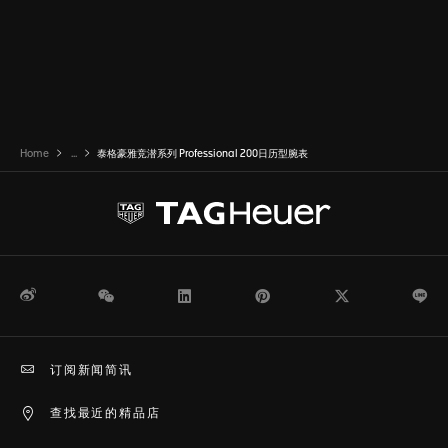
Home
...
泰格豪雅竞潜系列 Professional 200日历型腕表
微博
WeChat
领英
Pinterest
Twitter
Li
订阅新闻简讯
查找最近的精品店