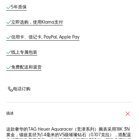
线上服务
5年质保
立即选购，使用Klarna支付
信用卡、借记卡, PayPal, Apple Pay
线上专属包装
免费配送和退货
电话订购
描述
这款奢华的TAG Heuer Aquaracer（竞潜系列）腕表采用18K 3N
黄金，镶嵌直径为1.4毫米的VS级璀璨钻石（0.107克拉），搭配蓝