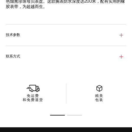
色烟熏珍珠母贝表盘。这款腕表防水深度达200米，配有实用的橡
胶表带，为超越而生。
匠心打造的优雅蓝色表盘，搭配夜光时针及分针，点缀11颗直径为
1.4毫米的VS级钻石时标（0.107克拉）和镀18K 3N黄金细节。
30毫米超耐磨精钢表壳，搭配坚固的18K 3N黄金60分钟刻度单向
技术参数
旋转表圈，为经久耐用而设。
线条精致流畅的深蓝色橡胶表带，搭配高品质精钢表扣和可延展链
节，坚实可靠，无可比拟。
联系方式
免运费
精美
和免费退货
包装
转至幻灯片 1
转至幻灯片 2