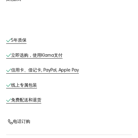
线上服务
5年质保
立即选购，使用Klarna支付
信用卡、借记卡, PayPal, Apple Pay
线上专属包装
免费配送和退货
电话订购