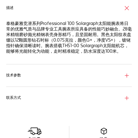
描述
泰格豪雅竞潜系列Professional 100 Solargraph太阳能腕表将日
常的优雅气质与品牌专业工具腕表所应具备的性能巧妙融合。28毫
米精细磨砂抛光精钢表壳身形精巧，且坚固耐用。黑色太阳纹表盘
缀以12颗圆形钻石时标（0.075克拉，颜色G+，净度VS+），镀铑
指针确保清晰读时。腕表搭载TH51-00 Solargraph太阳能机芯，
能够将光能转化为动能，走时精准稳定，防水深度达100米。
技术参数
联系方式