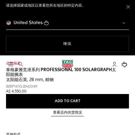
请选择国家或地区以查看您所在地区的特定内容。
关
United States
使用网站导航
继续
全新腕表
打开搜索
My TAG He
您的购
泰格豪雅竞潜系列 PROFESSIONAL 100 SOLARGRAPH太
阳能腕表
太阳能石英, 28 mm, 精钢
WBP141G.BA0049
A$ 4.550,00
ADD TO CART
查看店内供货情况
其他款式