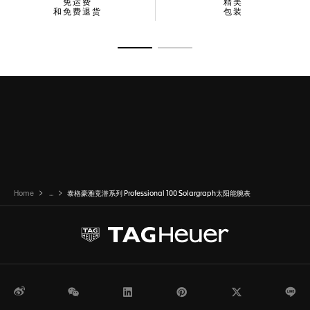
免运费
精美
和免费退货
包装
转至幻灯片 1
转至幻灯片 2
Home
...
泰格豪雅竞潜系列 Professional 100 Solargraph太阳能腕表
微博
WeChat
领英
Pinterest
Twitter
Li