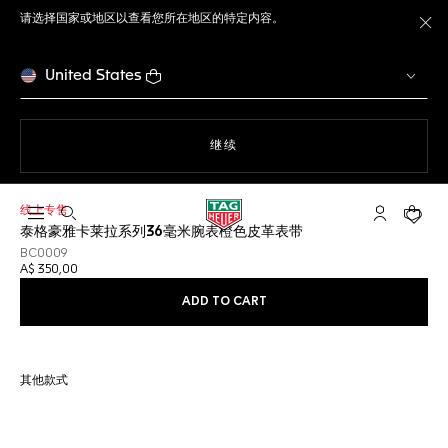
请选择国家或地区以查看您所在地区的特定内容。
关
United States
使用网站导航
继续
线上专售
打开搜索
My TAG He
您的购
泰格豪雅卡莱拉系列36毫米腕表橙色皮革表带
BC0009
A$ 350,00
ADD TO CART
其他款式