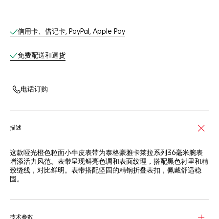
线上服务
信用卡、借记卡, PayPal, Apple Pay
免费配送和退货
电话订购
描述
这款哑光橙色粒面小牛皮表带为泰格豪雅卡莱拉系列36毫米腕表
增添活力风范。表带呈现鲜亮色调和表面纹理，搭配黑色衬里和精
致缝线，对比鲜明。表带搭配坚固的精钢折叠表扣，佩戴舒适稳
固。
技术参数