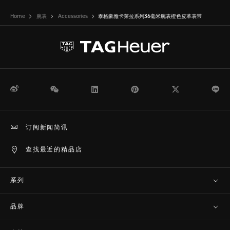
Home
腕表
Accessories
泰格豪雅卡莱拉系列36毫米腕表橙色皮革表带
微博
WeChat
领英
Pinterest
Twitter
Li
订阅新闻简讯
查找最近的精品店
系列
品牌