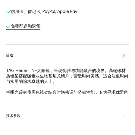
线上服务
信用卡、借记卡, PayPal, Apple Pay
免费配送和退货
描述
TAG Heuer LINE太阳镜，呈现优雅与功能融合的境界。高端碳材
质镜架搭配碳素灰生物基尼龙镜片，营造时尚美感。适合注重时尚
与实用的追求卓越的人士。
半哑光碳材质黑色镜架结合时尚格调与坚韧性能，专为寻求优雅的
运动人士打造。
太阳镜采用碳素灰Base 4生物基尼龙镜片，提供3级防护和清晰视
野，彰显时尚格调。
技术参数
包装旨在最大限度地提高空间利用率，并使用再生材质制作，彰显
智能巧妙的设计。