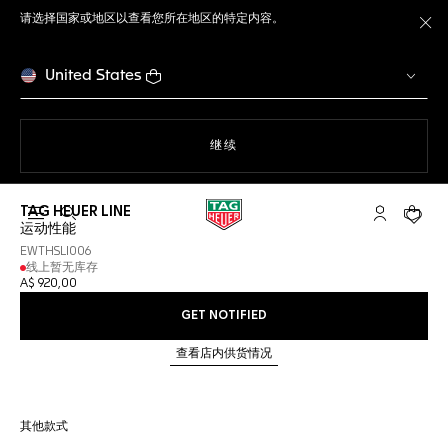
请选择国家或地区以查看您所在地区的特定内容。
关
United States
使用网站导航
继续
TAG HEUER LINE
打开搜索
My TAG He
您的购
运动性能
EWTHSLI006
线上暂无库存
A$ 920,00
GET NOTIFIED
查看店内供货情况
其他款式