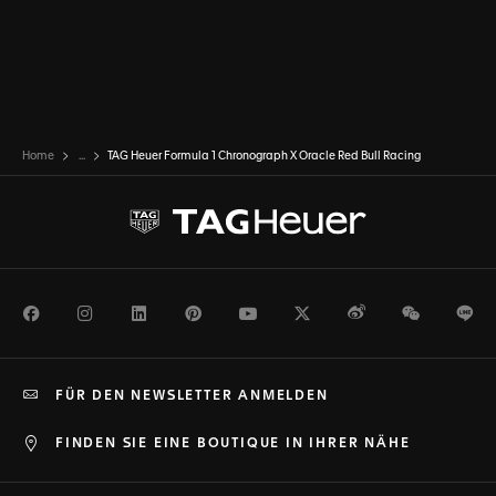
Home
...
TAG Heuer Formula 1 Chronograph X Oracle Red Bull Racing
Facebook
Instagram
LinkedIn
Pinterest
Youtube
Twitter
Weibo
WeChat
Li
FÜR DEN NEWSLETTER ANMELDEN
FINDEN SIE EINE BOUTIQUE IN IHRER NÄHE