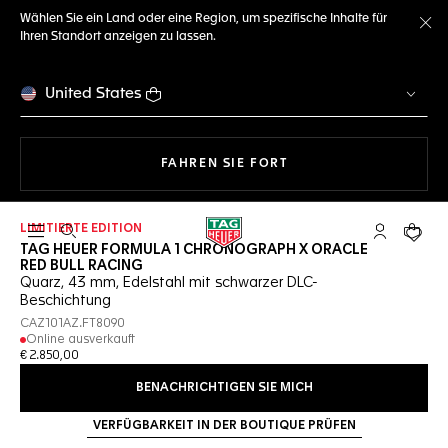
Wählen Sie ein Land oder eine Region, um spezifische Inhalte für
Ihren Standort anzeigen zu lassen.
Me
United States
MIT DER NAVIGATION 
FAHREN SIE FORT
LIMITIERTE EDITION
Suche öffnen
My TAG Heu
Ihr Wa
TAG HEUER FORMULA 1 CHRONOGRAPH X ORACLE
RED BULL RACING
Quarz, 43 mm, Edelstahl mit schwarzer DLC-
Beschichtung
CAZ101AZ.FT8090
Online ausverkauft
€ 2.850,00
BENACHRICHTIGEN SIE MICH
VERFÜGBARKEIT IN DER BOUTIQUE PRÜFEN