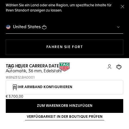
Wählen Sie ein Land oder eine Region, um spezifische Inhalte für
Ihren Standort anzeigen zu lassen.
Me
United States
MIT DER NAVIGATION 
FAHREN SIE FORT
TAG HEUER CARRERA DATE
Suche öffnen
My TAG Heu
Ihr Wa
Automatik, 36 mm, Edelstahl
WBN2312.BA0001
IHR ARMBAND KONFIGURIEREN
€ 3.700,00
ZUM WARENKORB HINZUFÜGEN
VERFÜGBARKEIT IN DER BOUTIQUE PRÜFEN