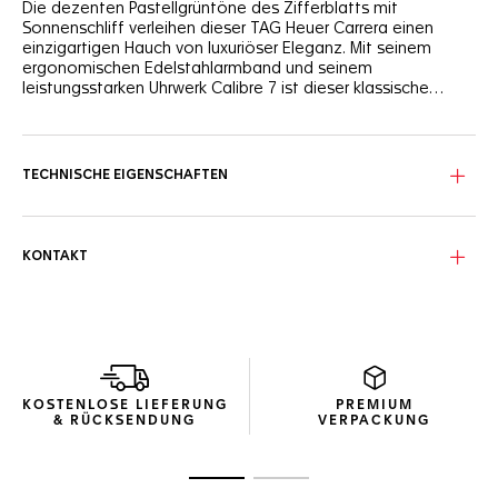
Die dezenten Pastellgrüntöne des Zifferblatts mit
Sonnenschliff verleihen dieser TAG Heuer Carrera einen
einzigartigen Hauch von luxuriöser Eleganz. Mit seinem
ergonomischen Edelstahlarmband und seinem
leistungsstarken Uhrwerk Calibre 7 ist dieser klassische
Zeitmesser der ideale Begleiter für die Stadt.
Die Zeiger, die Indizes und das TAG Heuer Wappen heben
sich dank ihrer Applizierung und Beschichtung mit 18 K 5N
Roségold dezent von dem grünen Zifferblatt mit
TECHNISCHE EIGENSCHAFTEN
Sonnenschliff ab.
Das 36-mm-Gehäuse aus Edelstahl ist schlank und
widerstandsfähig, verfügt über eine Edelstahlkrone bei 3 Uhr
KONTAKT
und birgt das neue Automatikwerk Calibre 7 mit einer
Gangreserve von 42 Stunden.
Das charakteristische H-förmige Edelstahlarmband mit
konischen Linien ist mit einer praktischen Faltschließe aus
Edelstahl und doppelten Sicherheitsdrückern ausgestattet.
KOSTENLOSE LIEFERUNG
PREMIUM
& RÜCKSENDUNG
VERPACKUNG
Zur Folie 1
Zur Folie 2