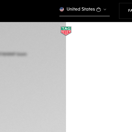
United States
F
NEU
TAG HEUER AQUA
Quarz (Solar), 40 
WBP1117.BA0047
€ 3.050,00
VE
5 Jahre Garantie