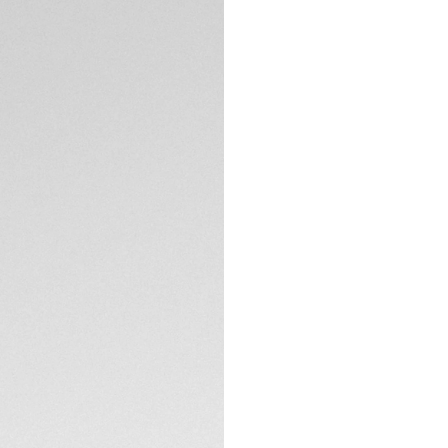
Exklusive Onlin
BESCHREIBUNG
Die TAG Heuer Aqua
Technik mit einem
Vielseitigkeit ver
Langlebigkeit mit e
Sonnenstrahleneff
Minutenring, neu ge
SuperLumiNova®, di
Datumsanzeige bei 3
drehbare Lünette m
Sonnenstrahleneffe
Solargraph Kaliber
Wasserdichtigkeit 