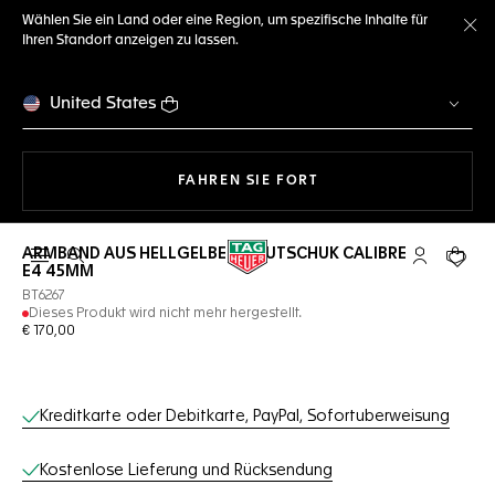
Wählen Sie ein Land oder eine Region, um spezifische Inhalte für
Ihren Standort anzeigen zu lassen.
Me
United States
MIT DER NAVIGATION 
FAHREN SIE FORT
ARMBAND AUS HELLGELBEM KAUTSCHUK CALIBRE
Suche öffnen
My TAG Heu
Ihr Wa
E4 45MM
BT6267
Dieses Produkt wird nicht mehr hergestellt.
€ 170,00
Online-Services
Kreditkarte oder Debitkarte, PayPal, Sofortuberweisung
Kostenlose Lieferung und Rücksendung