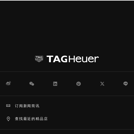
微博
WeChat
领英
Pinterest
Twitter
Li
订阅新闻简讯
查找最近的精品店