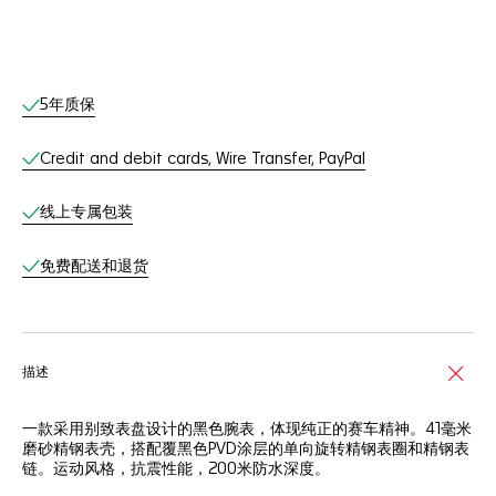
线上服务
5年质保
Credit and debit cards, Wire Transfer, PayPal
线上专属包装
免费配送和退货
描述
一款采用别致表盘设计的黑色腕表，体现纯正的赛车精神。41毫米
磨砂精钢表壳，搭配覆黑色PVD涂层的单向旋转精钢表圈和精钢表
链。运动风格，抗震性能，200米防水深度。