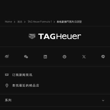
Home
腕表
TAG Heuer Formula 1
泰格豪雅F1系列 日历型
微博
WeChat
领英
Pinterest
Twitter
Li
订阅新闻简讯
查找最近的精品店
系列