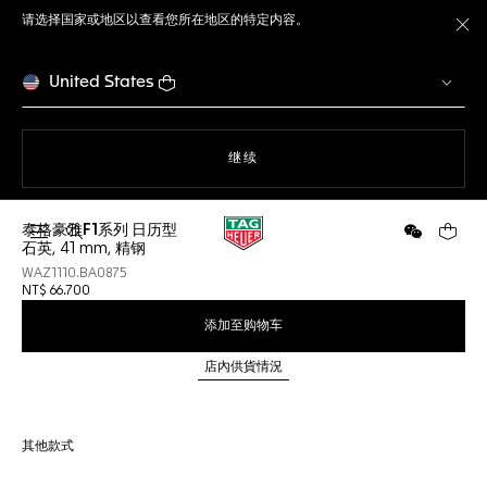
请选择国家或地区以查看您所在地区的特定内容。
关
United States
使用网站导航
继续
泰格豪雅F1系列 日历型
打开搜索
微信
您的购
石英, 41 mm, 精钢
WAZ1110.BA0875
NT$ 66.700
添加至购物车
店內供貨情況
其他款式