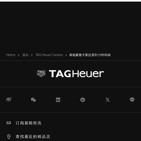
Home
腕表
TAG Heuer Carrera
泰格豪雅卡莱拉系列 计时码表
微博
WeChat
领英
Pinterest
Twitter
Li
订阅新闻简讯
查找最近的精品店