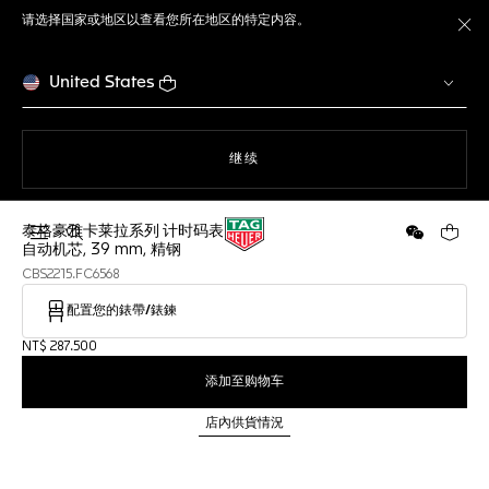
请选择国家或地区以查看您所在地区的特定内容。
关
United States
使用网站导航
继续
泰格豪雅卡莱拉系列 计时码表
打开搜索
微信
您的购
自动机芯, 39 mm, 精钢
CBS2215.FC6568
配置您的錶帶/錶鍊
NT$ 287.500
添加至购物车
店內供貨情況