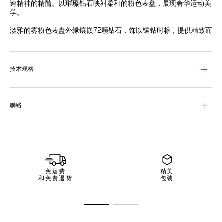
速精神的精髓。以璀璨钻石映衬柔和的粉色表盘，展现奢华运动美
学。
淡雅的雾粉色表盘外缘镶嵌72颗钻石，饰以镶钻时标，提供精致而
精准的计时体验。
配备精细磨砂抛光精钢表壳，采用无表圈结构，搭配弧形
glassbox蓝宝石表镜，将经典优雅与现代强劲性能融为一体。
技术规格
灰色小牛皮表带配有抛光精钢折叠式表扣，散发动感精致气息。
聯絡
免运费
精美
和免费退货
包装
转至幻灯片 1
转至幻灯片 2