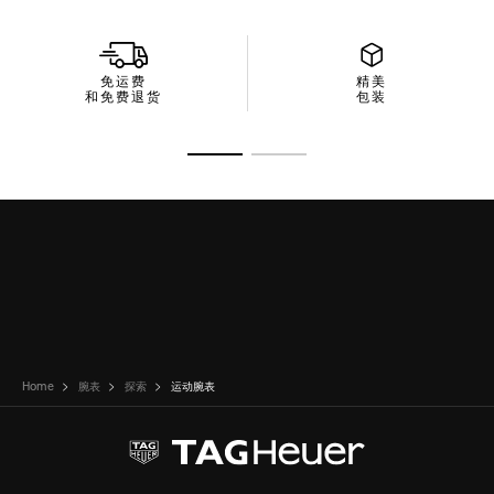
免运费
精美
和免费退货
包装
转至幻灯片 1
转至幻灯片 2
Home
腕表
探索
运动腕表