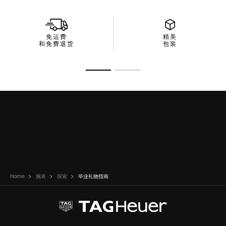
免运费
精美
和免费退货
包装
转至幻灯片 1
转至幻灯片 2
Home
腕表
探索
毕业礼物指南