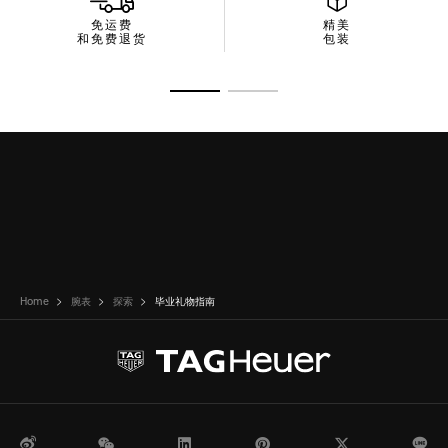
免运费
精美
和免费退货
包装
转至幻灯片 1
转至幻灯片 2
Home
腕表
探索
毕业礼物指南
微博
WeChat
领英
Pinterest
Twitter
Li