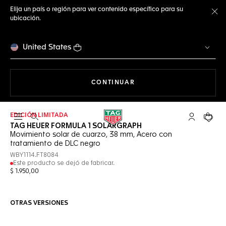
Elija un país o región para ver contenido específico para su
ubicación.
Ce
United States
NAVEGANDO EN LA WEB
CONTINUAR
EDICIÓN LIMITADA
Abrir el menú de búsqueda
Cuenta Mi 
Su car
TAG HEUER FORMULA 1 SOLARGRAPH
Movimiento solar de cuarzo, 38 mm, Acero con
tratamiento de DLC negro
WBY1114.FT8084
Este producto se dejó de fabricar.
$ 1.950,00
OTRAS VERSIONES