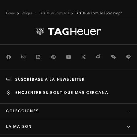
Home
Relojes
TAG Heuer Formula 1
TAG Heuer Formula 1 Solargraph
Facebook
Instagram
LinkedIn
Pinterest
Youtube
Twitter
Weibo
WeChat
Li
SUSCRÍBASE A LA NEWSLETTER
ENCUENTRE SU BOUTIQUE MÁS CERCANA
COLECCIONES
LA MAISON