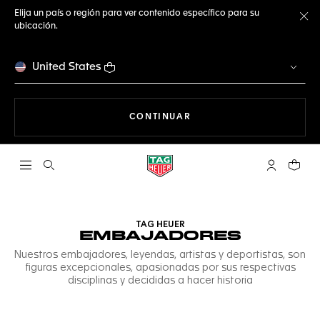
Elija un país o región para ver contenido específico para su
ubicación.
Ce
United States
NAVEGANDO EN LA WEB
CONTINUAR
Abrir el menú de búsqueda
Cuenta Mi 
Su car