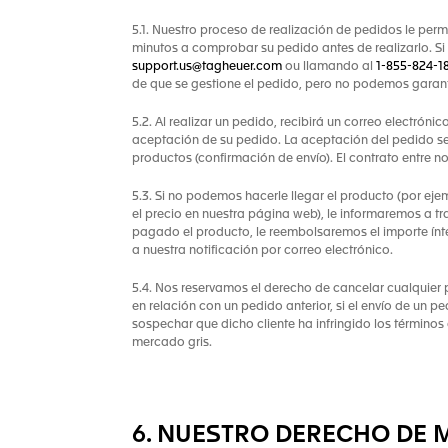
5.1. Nuestro proceso de realización de pedidos le perm
minutos a comprobar su pedido antes de realizarlo. Si
support.us@tagheuer.com
ou llamando al
1-855-824-1
de que se gestione el pedido, pero no podemos garant
5.2. Al realizar un pedido, recibirá un correo electróni
aceptación de su pedido. La aceptación del pedido se 
productos (confirmación de envío). El contrato entre n
5.3. Si no podemos hacerle llegar el producto (por eje
el precio en nuestra página web), le informaremos a tr
pagado el producto, le reembolsaremos el importe ínteg
a nuestra notificación por correo electrónico.
5.4. Nos reservamos el derecho de cancelar cualquier 
en relación con un pedido anterior, si el envío de un p
sospechar que dicho cliente ha infringido los términos
mercado gris.
6. NUESTRO DERECHO DE 