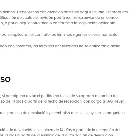
to tiempo. Debe leerlos con atención antes de adquirir cualquier producto
tificación de cualquier revisión podrá realizarse enviando un correo
do, o por cualquier otro medio conforme a la legislación aplicable.
os, se aplicarán al contrato los términos vigentes en ese momento.
dido con nosotros, los términos actualizados no se aplicarán a dicho
LSO
ón, si por alguna razón el pedido no fuese de su agrado o cambia de
azo de 14 días a partir de la fecha de recepción, con cargo a TAG Heuer.
siga el proceso de devolución y reembolso que se incluye en su paquete o
ción de devolución en el plazo de 14 días a partir de la recepción del
e 14 días a partir de la emisión de la autorización de devolución.