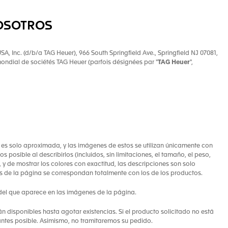
NOSOTROS
A, Inc. (d/b/a TAG Heuer), 966 South Springfield Ave., Springfield NJ 07081,
 mondial de sociétés TAG Heuer (parfois désignées par "
TAG Heuer
",
a es solo aproximada, y las imágenes de estos se utilizan únicamente con
s posible al describirlos (incluidos, sin limitaciones, el tamaño, el peso,
y de mostrar los colores con exactitud, las descripciones son solo
 de la página se correspondan totalmente con los de los productos.
 del que aparece en las imágenes de la página.
 disponibles hasta agotar existencias. Si el producto solicitado no está
 antes posible. Asimismo, no tramitaremos su pedido.