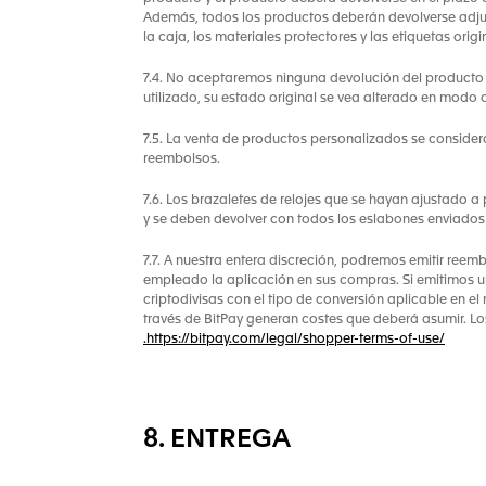
Además, todos los productos deberán devolverse adjuntan
la caja, los materiales protectores y las etiquetas ori
7.4. No aceptaremos ninguna devolución del producto 
utilizado, su estado original se vea alterado en modo 
7.5. La venta de productos personalizados se consider
reembolsos.
7.6. Los brazaletes de relojes que se hayan ajustado a
y se deben devolver con todos los eslabones enviados
7.7. A nuestra entera discreción, podremos emitir ree
empleado la aplicación en sus compras. Si emitimos un
criptodivisas con el tipo de conversión aplicable en 
través de BitPay generan costes que deberá asumir. Lo
.https://bitpay.com/legal/shopper-terms-of-use/
8. ENTREGA