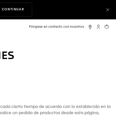
CONTINUAR
NAVEGANDO EN LA WEB
Cer
Cuenta Mi 
Su car
NES
 cada cierto tiempo de acuerdo con lo establecido en la
realice un pedido de productos desde esta página,