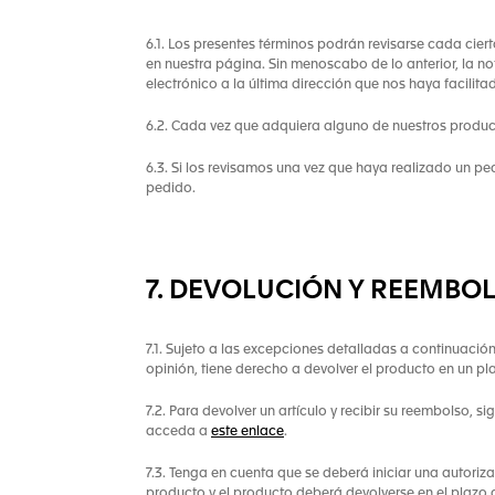
6.1. Los presentes términos podrán revisarse cada cier
en nuestra página. Sin menoscabo de lo anterior, la no
electrónico a la última dirección que nos haya facilita
6.2. Cada vez que adquiera alguno de nuestros product
6.3. Si los revisamos una vez que haya realizado un pe
pedido.
7. DEVOLUCIÓN Y REEMBO
7.1. Sujeto a las excepciones detalladas a continuaci
opinión, tiene derecho a devolver el producto en un pl
7.2. Para devolver un artículo y recibir su reembolso, 
acceda a
este enlace
.
7.3. Tenga en cuenta que se deberá iniciar una autoriza
producto y el producto deberá devolverse en el plazo d