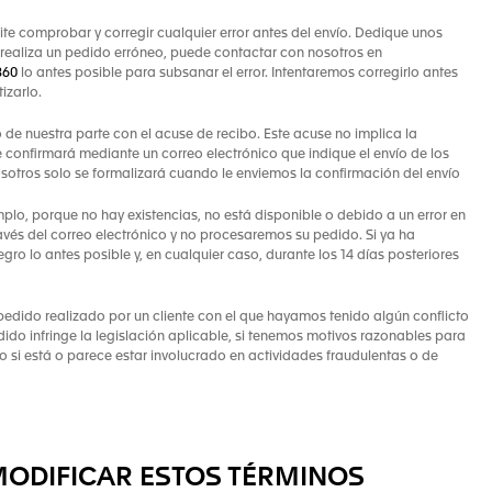
ite comprobar y corregir cualquier error antes del envío. Dedique unos
 realiza un pedido erróneo, puede contactar con nosotros en
860
lo antes posible para subsanar el error. Intentaremos corregirlo antes
izarlo.
co de nuestra parte con el acuse de recibo. Este acuse no implica la
confirmará mediante un correo electrónico que indique el envío de los
osotros solo se formalizará cuando le enviemos la confirmación del envío
mplo, porque no hay existencias, no está disponible o debido a un error en
avés del correo electrónico y no procesaremos su pedido. Si ya ha
ro lo antes posible y, en cualquier caso, durante los 14 días posteriores
pedido realizado por un cliente con el que hayamos tenido algún conflicto
edido infringe la legislación aplicable, si tenemos motivos razonables para
 o si está o parece estar involucrado en actividades fraudulentas o de
MODIFICAR ESTOS TÉRMINOS