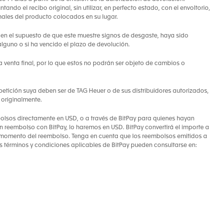
do el recibo original, sin utilizar, en perfecto estado, con el envoltorio,
ginales del producto colocados en su lugar.
en el supuesto de que este muestre signos de desgaste, haya sido
alguno o si ha vencido el plazo de devolución.
a venta final, por lo que estos no podrán ser objeto de cambios o
 petición suya deben ser de TAG Heuer o de sus distribuidores autorizados,
 originalmente.
mbolsos directamente en USD, o a través de BitPay para quienes hayan
 reembolso con BitPay, lo haremos en USD. BitPay convertirá el importe a
el momento del reembolso. Tenga en cuenta que los reembolsos emitidos a
s términos y condiciones aplicables de BitPay pueden consultarse en: