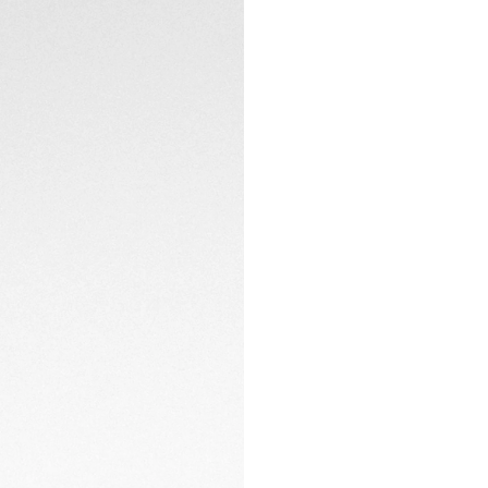
seguridad.
Impulsado por el m
ofrece un rendimie
alimenta el reloj d
constante sin neces