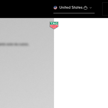
United States
TAG HEUER FORM
Movimiento solar 
WBY1112.BA0042
$ 2.050,00
COM
Garantía de 5 a