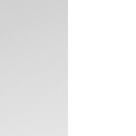
Packaging exclus
DESCRIPCIÓN
Inspirado en el relo
Solargraph de 38 
azul vibrante y un
la funcionalidad, 
para quienes marca
innovación.
Una esfera de opal
blanco y crea un a
los índices rodiad
ESPECIFICACIONES 
legibilidad perfect
bisel TH-Polylight
De diseño ergonóm
CONTACTO
adapta cómodamen
su brazalete de ac