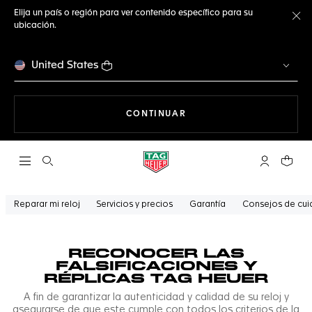
Elija un país o región para ver contenido específico para su
ubicación.
Ce
United States
NAVEGANDO EN LA WEB
CONTINUAR
Abrir el menú de búsqueda
Cuenta Mi 
Su car