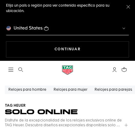
Elija un país o región para ver contenido específico para su
ubicación.
Ce
United States
NAVEGANDO EN LA WEB
CONTINUAR
Abrir el menú de búsqueda
Cuenta Mi 
Su car