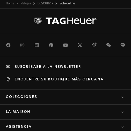
Home
Relojes
DESCUBRIR
Solo online
Facebook
Instagram
LinkedIn
Pinterest
Youtube
Twitter
Weibo
WeChat
Li
SUSCRÍBASE A LA NEWSLETTER
ENCUENTRE SU BOUTIQUE MÁS CERCANA
COLECCIONES
LA MAISON
ASISTENCIA